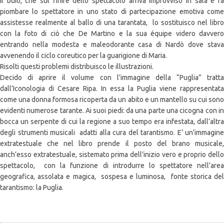
Il buio, che sul finire dello spettacolo arriva improvviso in sala e fa
piombare lo spettatore in uno stato di partecipazione emotiva come
assistesse realmente al ballo di una tarantata, lo sostituisco nel libro
con la foto di ciò che De Martino e la sua équipe videro davvero
entrando nella modesta e maleodorante casa di Nardò dove stava
avvenendo il ciclo coreutico per la guarigione di Maria.
Risolti questi problemi distribuisco le illustrazioni.
Decido di aprire il volume con l’immagine della “Puglia” tratta
dall’Iconologia di Cesare Ripa. In essa la Puglia viene rappresentata
come una donna formosa ricoperta da un abito e un mantello su cui sono
evidenti numerose tarante. Ai suoi piedi: da una parte una cicogna con in
bocca un serpente di cui la regione a suo tempo era infestata, dall’altra
degli strumenti musicali adatti alla cura del tarantismo. E’ un’immagine
extratestuale che nel libro prende il posto del brano musicale,
anch’esso extratestuale, sistemato prima dell’inizio vero e proprio dello
spettacolo, con la funzione di introdurre lo spettatore nell’area
geografica, assolata e magica, sospesa e luminosa, fonte storica del
tarantismo: la Puglia.