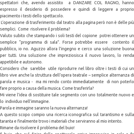
spettatori che, avendo assistito a DANZARE COL RAGNO, hanno
espresso il desiderio di possedere e quindi di leggere a proprio
piacimento i testi dello spettacolo.
L’operazione di trasferimento dal teatro alla pagina però non è delle più
semplici. Come risolvere il problema?
Valuto subito che stampando i soli testi del copione potrei ottenere un
semplice “programma di sala”. Forse potrebbe essere contento il
pubblico, io no. Aguzzo allora l’ingegno e cerco una soluzione buona
per tutti. Una soluzione che impreziosisca il nuovo lavoro, lo renda
appetibile e autonomo.
Considero che sarebbe utile riprodurre nel libro oltre i testi di cui un
libro vive anche la struttura dell’opera teatrale – semplice alternanza di
parola e musica - ma mi rendo conto immediatamente di non poterlo
fare proprio a causa della musica. Come trasferirla?
Mi viene l’idea di sostituire tale segmento con uno totalmente nuovo e
lo individuo nell’immagine.
Parola e immagine saranno la nuova alternanza!
A questo scopo compio una ricerca iconografica sul tarantismo e sulla
taranta e finalmente trovo i materiali che serviranno al mio intento.
Rimane da risolvere il problema del buio!