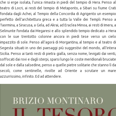
che si erge isolata, l'unica rimasta in piedi del tempio di Hera. Penso al
teatro di Locri, ai resti del tempio di Metaponto, a Sibari su fiume Crati
fondata dagli Achei, al Tempio della Concordia di Agrigento un esempio
perfetto dell'architettura greca e a tutta la Valle dei Templi. Penso a
Taormina, a Siracusa, a Gela, ad Akrai, ad Eraclea Minoa, ai resti di Imera, a
Selinunte fondata dai Megaresi e allo splendido tempio dedicato a Hera
con le sue trentotto colonne ancora in piedi tese verso un cielo
impazzito di sole. Penso all'agorà di Morgantina, al tempio e al teatro di
Segesta situati in uno dei paesaggi più suggestivi del mondo, all'intera
Sicilia. Penso ai tanti resti di pietra gialla, senza nome, levigati dai venti,
soffocati dai rovi e dagli sterpi, sparsi lungo le coste meridionali bruciate
dal sole e dalla salsedine, penso a quelle pietre solitarie che stanno lì da
secoli, come sentinelle, rivolte ad Oriente a scrutare un mare
azzurrissimo, infinito. Ed ad attendere.