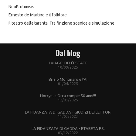
NeoProtimisis
Ernesto de Martino e il folklore
Il teatro della taranta. Tra finzione scenica e simulazione
Dal blog
I VIAGGI DELL'ESTATE
10/09/2025
Brizio Montinaro e l'AI
01/04/2025
Horcynus Orca compie 50 anni!!!
12/03/2025
LA FIDANZATA DI GADDA - GIUDIZI DEI LETTORI
11/03/2023
LA FIDANZATA DI GADDA - ETABETA PS.
03/12/2022