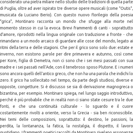
considerato una pietra miliare nello studio delle tradizioni di quella parte
di Puglia, oltre ad aver ispirato tre diverse opere musicali (come "Outis",
musicata da Luciano Berio). Con questo nuovo florilegio della poesia
"grica", Montinaro racconta un mondo che sfugge alla morte nel
momento stesso in cui la evoca. Brevi frammenti di canti - soprattutto
d'amore, riprodotti nella lingua originale con traduzione a fronte - che
rimandano a un modo arcaico di guardare alle cose del mondo, legato ai
ritmi della terra e delle stagioni. Che per il grico sono solo due: estate e
inverno, non esistono parole per dire primavera e autunno, così come
per Kore, figlia di Demetra, non ci sono che i sei mesi passati con sua
madre e i sei passati nell'Ade, con il tenebroso sposo Plutone. E i numeri
sono ancora quelli dell'antico greco, che non ha una parola che indichi lo
zero. Il grico ha sollecitato nel tempo, da parte degli studiosi, diverse e
opposte, congetture. Si è discusso se sia di derivazione magnogreca o
bizantina, per esempio. Montinaro spiega, nel lungo saggio introduttivo,
perché è più probabile che in realtà non ci siano state cesure tra le due
fonti, e che una continuità culturale - lo sguardo e il cuore
costantemente rivolti a oriente, verso la Grecia - sia ben riconoscibile.
Nei temi delle composizioni, soprattutto: il destino, le passioni, la
perdita, la lontananza, la fatica, la nostalgia, il dispetto, il lavoro
quotidiano. I frammenti poetici raccolti da Montinaro rivelano assonanze