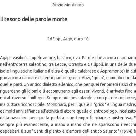
Brizio Montinaro
Il tesoro delle parole morte
265 pp., Argo, euro 18
Agàpi, vasilicò, ampèli: amore, basilico, uva. Parole che ancora risuonano
nell'entroterra salentino, tra Lecce, Otranto e Gallipoli, in una delle due
isole linguistiche italiane (l'altra è quella calabrese d'Aspromonte) in cui
può ancora capitare di sentir parlare greco. Anzi, "grico", come dicono da
quelle parti.
Un antico dialetto ellenico, che per quei fenomeni fisici ch
riguardano gli idiomi e li accomunano agli esseri viventi, è arrivato fino a
noi attraverso i millenni. Sempre più mescolandosi con parole romanze,
ma tuttora riconoscibile. Montinaro, per il quale il "grico" è lingua madre,
da molti anni affianca all'attività di attore quella di antropologo, incalzato
dalla passione per quella parlata a un tempo familiare e misteriosa. E
sempre più evanescente, a mano a mano che ne spariscono i vecchi
depositari. Il suo "Canti di pianto e d'amore dell'antico Salento" (1994) è