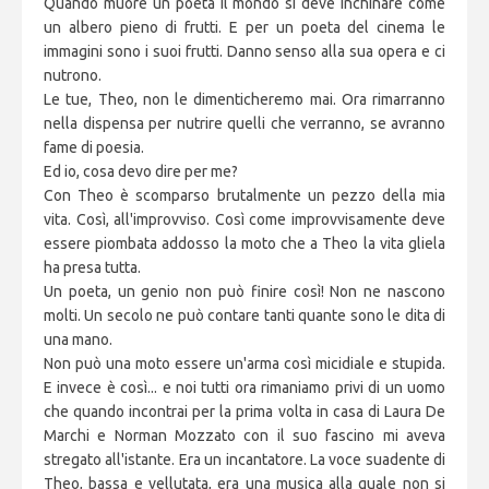
Quando muore un poeta il mondo si deve inchinare come
un albero pieno di frutti. E per un poeta del cinema le
immagini sono i suoi frutti. Danno senso alla sua opera e ci
nutrono.
Le tue, Theo, non le dimenticheremo mai. Ora rimarranno
nella dispensa per nutrire quelli che verranno, se avranno
fame di poesia.
Ed io, cosa devo dire per me?
Con Theo è scomparso brutalmente un pezzo della mia
vita. Così, all'improvviso. Così come improvvisamente deve
essere piombata addosso la moto che a Theo la vita gliela
ha presa tutta.
Un poeta, un genio non può finire così! Non ne nascono
molti. Un secolo ne può contare tanti quante sono le dita di
una mano.
Non può una moto essere un'arma così micidiale e stupida.
E invece è così... e noi tutti ora rimaniamo privi di un uomo
che quando incontrai per la prima volta in casa di Laura De
Marchi e Norman Mozzato con il suo fascino mi aveva
stregato all'istante. Era un incantatore. La voce suadente di
Theo, bassa e vellutata, era una musica alla quale non si