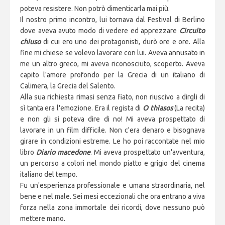
poteva resistere. Non potrò dimenticarla mai più.
Il nostro primo incontro, lui tornava dal Festival di Berlino
dove aveva avuto modo di vedere ed apprezzare
Circuito
chiuso
di cui ero uno dei protagonisti, durò ore e ore. Alla
fine mi chiese se volevo lavorare con lui. Aveva annusato in
me un altro greco, mi aveva riconosciuto, scoperto. Aveva
capito l'amore profondo per la Grecia di un italiano di
Calimera, la Grecia del Salento.
Alla sua richiesta rimasi senza fiato, non riuscivo a dirgli di
sì tanta era l'emozione. Era il regista di
O thìasos
(La recita)
e non gli si poteva dire di no! Mi aveva prospettato di
lavorare in un film difficile. Non c'era denaro e bisognava
girare in condizioni estreme. Le ho poi raccontate nel mio
libro
Diario macedone
. Mi aveva prospettato un'avventura,
un percorso a colori nel mondo piatto e grigio del cinema
italiano del tempo.
Fu un'esperienza professionale e umana straordinaria, nel
bene e nel male. Sei mesi eccezionali che ora entrano a viva
forza nella zona immortale dei ricordi, dove nessuno può
mettere mano.