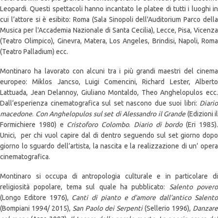
Leopardi. Questi spettacoli hanno incantato le platee di tutti i luoghi in
cui l’attore si è esibito: Roma (Sala Sinopoli dell'Auditorium Parco della
Musica per l'Accademia Nazionale di Santa Cecilia), Lecce, Pisa, Vicenza
(Teatro Olimpico), Ginevra, Matera, Los Angeles, Brindisi, Napoli, Roma
(Teatro Palladium) ecc.
Montinaro ha lavorato con alcuni tra i più grandi maestri del cinema
europeo: Miklos Jancso, Luigi Comencini, Richard Lester, Alberto
Lattuada, Jean Delannoy, Giuliano Montaldo, Theo Anghelopulos ecc.
Dall’esperienza cinematografica sul set nascono due suoi libri:
Diario
macedone
.
Con Anghelopulos sul set di
Alessandro il Grande
(Edizioni il
Formichiere 1980) e
Cristoforo Colombo
.
Diario di bordo
(Eri 1985)
Unici, per chi vuol capire dal di dentro seguendo sul set giorno dopo
giorno lo sguardo dell’artista, la nascita e la realizzazione di un’ opera
cinematografica.
Montinaro si occupa di antropologia culturale e in particolare di
religiosità popolare, tema sul quale ha pubblicato:
Salento povero
(Longo Editore 1976),
Canti di pianto e d’amore dall’antico Salent
(Bompiani 1994/ 2015),
San Paolo dei Serpenti
(Sellerio 1996),
Danzare