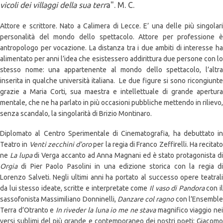
vicoli dei villaggi della sua terr
a". M. C.
Attore e scrittore. Nato a Calimera di Lecce. E’ una delle più singolari
personalità del mondo dello spettacolo. Attore per professione è
antropologo per vocazione. La distanza tra i due ambiti di interesse ha
alimentato per anni l’idea che esistessero addirittura due persone con lo
stesso nome: una appartenente al mondo dello spettacolo, l’altra
inserita in qualche università italiana. Le due figure si sono ricongiunte
grazie a Maria Corti, sua maestra e intellettuale di grande apertura
mentale, che ne ha parlato in più occasioni pubbliche mettendo in rilievo,
senza scandalo, la singolarità di Brizio Montinaro.
Diplomato al Centro Sperimentale di Cinematografia, ha debuttato in
Teatro in
Venti zecchini d’oro
per la regia di Franco Zeffirelli. Ha recitato
ne
La lupa
di Verga accanto ad Anna Magnani ed è stato protagonista d
Orgia
di Pier Paolo Pasolini in una edizione storica con la regia d
Lorenzo Salveti. Negli ultimi anni ha portato al successo opere teatrali
da lui stesso ideate, scritte e interpretate come
Il vaso di Pandora
con i
sassofonista Massimiliano Donninelli,
Danzare col ragno
con l’Ensembl
Terra d’Otranto e
In riveder la luna io me ne stava
magnifico viaggio ne
versi sublimi del più grande e contemporaneo dei nostri poeti: Giacomo