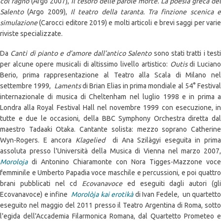
col ragno
(Argo 2007),
Il tesoro delle parole morte. La poesia greca de
Salento
(Argo 2009),
Il teatro della taranta. Tra finzione scenica 
simulazione
(Carocci editore 2019) e molti articoli e brevi saggi per vari
riviste specializzate.
Da
Canti di pianto e d’amore dall’antico Salento
sono stati tratti i test
per alcune opere musicali di altissimo livello artistico:
Outis
di Lucian
Berio, prima rappresentazione al Teatro alla Scala di Milano nel
settembre 1999,
Laments
di Brian Elias in prima mondiale al 54° Festival
internazionale di musica di Cheltenham nel luglio 1998 e in prima a
Londra alla Royal Festival Hall nel novembre 1999 con esecuzione, in
tutte e due le occasioni, della BBC Symphony Orchestra diretta dal
maestro Tadaaki Otaka. Cantante solista: mezzo soprano Catherine
Wyn-Rogers. E ancora
Klagelied
di Ana Szilàgyi eseguita in prim
assoluta presso l'Università della Musica di Vienna nel marzo 2007,
Moroloja
di Antonino Chiaramonte con Nora Tigges-Mazzone voce
femminile e Umberto Papadia voce maschile e percussioni, e poi quattro
brani pubblicati nel cd
Ecovanavoce
ed eseguiti dagli autori (gl
Ecovanavoce) e infine
Morolòja kai erotikà
di Ivan Fedele, un quartetto
eseguito nel maggio del 2011 presso il Teatro Argentina di Roma, sotto
l'egida dell'Accademia Filarmonica Romana, dal Quartetto Prometeo e